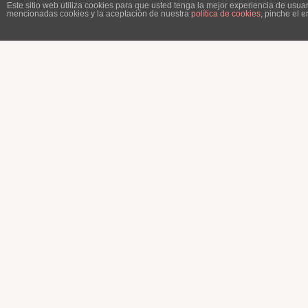
Este sitio web utiliza cookies para que usted tenga la mejor experiencia de usu
mencionadas cookies y la aceptación de nuestra
política de cookies
, pinche el 