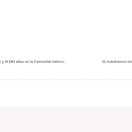
21Febrero2022/5.948 nuevos casos de coronavirus y 14.283 altas en la Comunitat Valenciana
¡Si hubiéramos ten