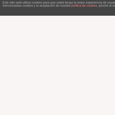
Este sitio web utiliza cookies para que usted tenga la mejor experiencia de usu
mencionadas cookies y la aceptación de nuestra
política de cookies
, pinche el 