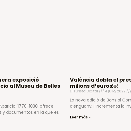
mera exposició
València dobla el pres
cio al Museu de Belles
milions d’euros￼
El Turista Digital
4 julio, 2022
La nova edició de Bons al Com
Aparicio. 1770-1838’ ofrece
d’enguany, i incrementa la in
os y documentos en la que es
Leer más »