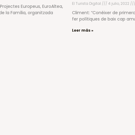
El Turista Digital
4 julio, 2022
 Projectes Europeus, EuroAltea,
de la Família, organitzada
Climent: “Conéixer de primera
fer polítiques de baix cap a
Leer más »