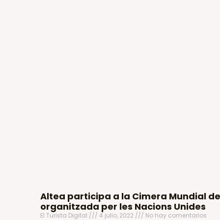
Altea participa a la Cimera Mundial de
organitzada per les Nacions Unides
El Turista Digital
4 julio, 2022
No hay comentarios