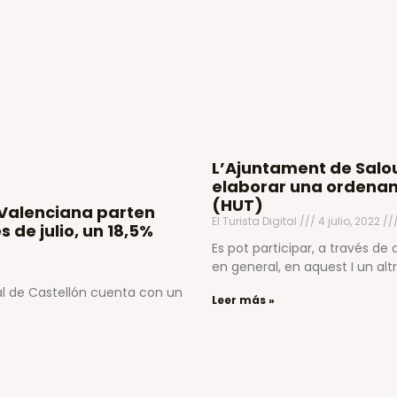
L’Ajuntament de Salou 
elaborar una ordenanç
(HUT)
t Valenciana parten
El Turista Digital
4 julio, 2022
 de julio, un 18,5%
Es pot participar, a través de
en general, en aquest I un altr
ral de Castellón cuenta con un
Leer más »