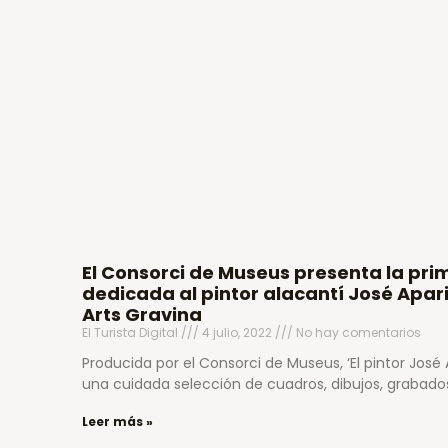
El Consorci de Museus presenta la pri
dedicada al pintor alacantí José Apari
Arts Gravina
El Turista Digital
4 julio, 2022
No hay comentarios
Producida por el Consorci de Museus, ‘El pintor José 
una cuidada selección de cuadros, dibujos, grabad
Leer más »