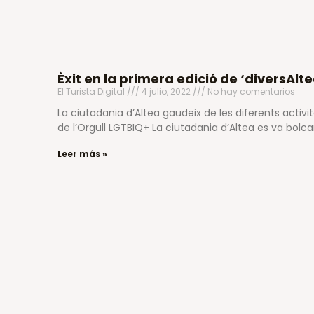
Èxit en la primera edició de ‘diversAlte
El Turista Digital
4 julio, 2022
No hay comentarios
La ciutadania d’Altea gaudeix de les diferents act
de l’Orgull LGTBIQ+ La ciutadania d’Altea es va bolc
Leer más »