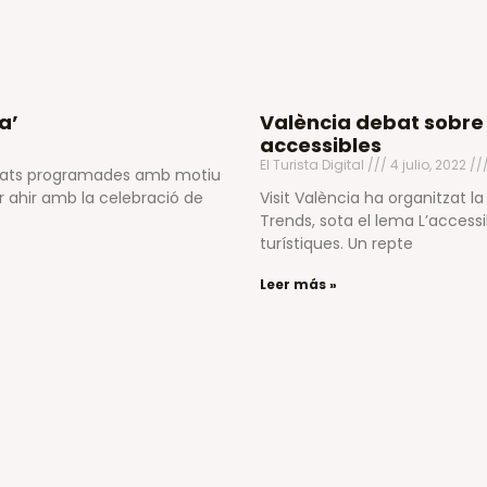
a’
València debat sobre 
accessibles
El Turista Digital
4 julio, 2022
ivitats programades amb motiu
ar ahir amb la celebració de
Visit València ha organitzat 
Trends, sota el lema L’accessi
turístiques. Un repte
Leer más »