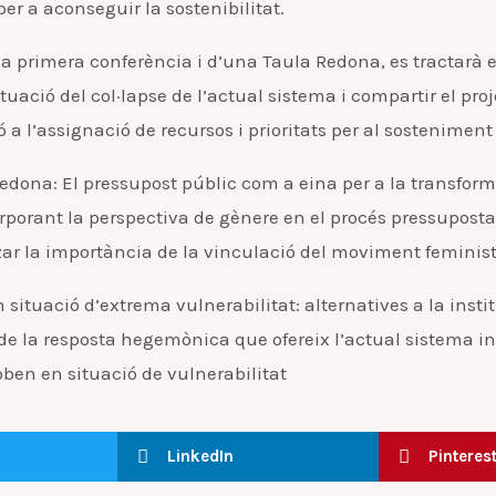
er a aconseguir la sostenibilitat.
d’una primera conferència i d’una Taula Redona, es tracta
uació del col·lapse de l’actual sistema i compartir el pro
a l’assignació de recursos i prioritats per al sosteniment 
 Redona: El pressupost públic com a eina per a la transfor
orporant la perspectiva de gènere en el procés pressuposta
itzar la importància de la vinculació del moviment feminist
ituació d’extrema vulnerabilitat: alternatives a la insti
de la resposta hegemònica que ofereix l’actual sistema i
roben en situació de vulnerabilitat
LinkedIn
Pinteres