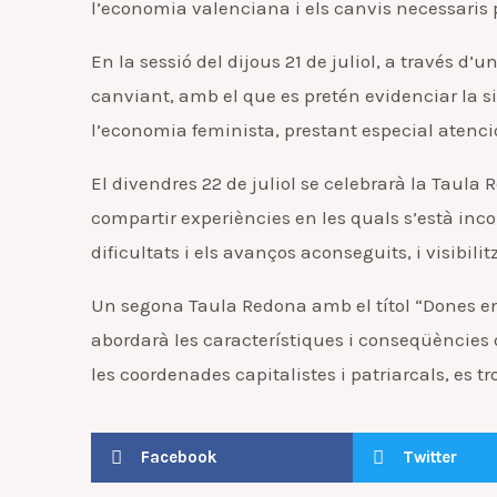
l’economia valenciana i els canvis necessaris p
En la sessió del dijous 21 de juliol, a través 
canviant, amb el que es pretén evidenciar la sit
l’economia feminista, prestant especial atenció 
El divendres 22 de juliol se celebrarà la Taula
compartir experiències en les quals s’està inc
dificultats i els avanços aconseguits, i visibil
Un segona Taula Redona amb el títol “Dones en s
abordarà les característiques i conseqüències 
les coordenades capitalistes i patriarcals, es t
Facebook
Twitter