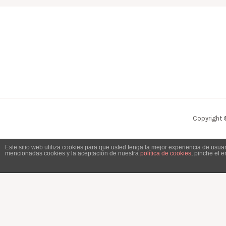
Copyright 
Este sitio web utiliza cookies para que usted tenga la mejor experiencia de usu
mencionadas cookies y la aceptación de nuestra
política de cookies
, pinche el 