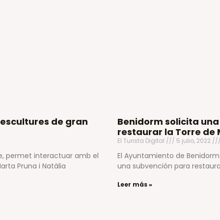
’escultures de gran
Benidorm solicita una
restaurar la Torre de
El Turista Digital
5 julio, 2022
re, permet interactuar amb el
El Ayuntamiento de Benidorm h
arta Pruna i Natàlia
una subvención para restaura
Leer más »