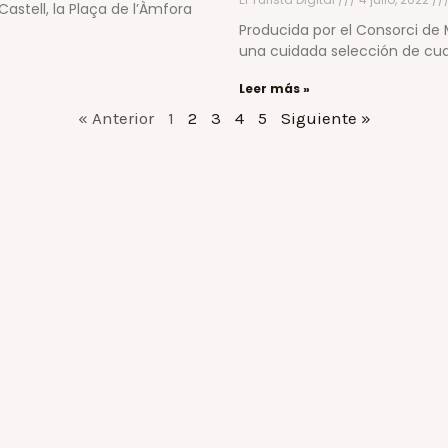
astell, la Plaça de l’Àmfora
Producida por el Consorci de M
una cuidada selección de cua
Leer más »
« Anterior
1
2
3
4
5
Siguiente »