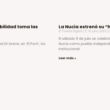
bilidad toma las
La Nucía estrenó su “h
El Turista Digital
10 julio, 2022
El sábado 9 de julio se celebr
En breve, en ‘El Pont’, los
Nucía como pueblo independi
institucional
Leer más »