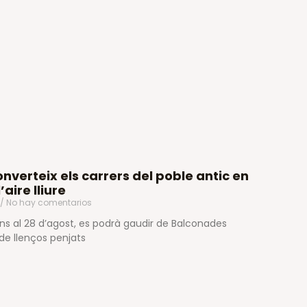
nverteix els carrers del poble antic en
’aire lliure
No hay comentarios
i fins al 28 d’agost, es podrà gaudir de Balconades
re de llenços penjats