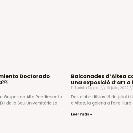
dimiento Doctorado
Balconades d’Altea co
ía￼
una exposició d’art a l
El Turista Digital
19 julio, 2022
 de Grupos de Alto Rendimiento
Des d’ahir dilluns 18 de juliol 
 de la Seu Universitària La
d’Altea, la galeria a l’aire lliu
Leer más »