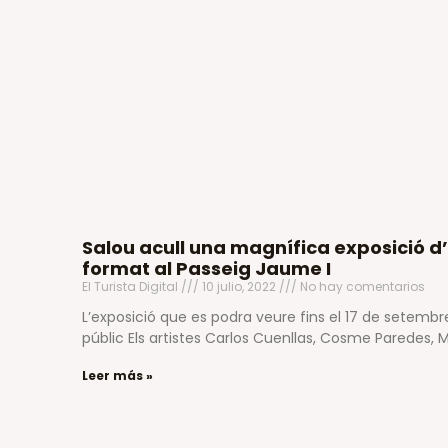
Salou acull una magnífica exposició d
format al Passeig Jaume I
El Turista Digital
10 julio, 2022
No hay comentarios
L’exposició que es podra veure fins el 17 de setemb
públic Els artistes Carlos Cuenllas, Cosme Paredes, M
Leer más »