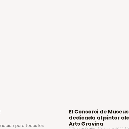
￼
El Consorci de Museus
dedicada al pintor al
Arts Gravina
amación para todos los
El Turista Digital
4 julio, 2022