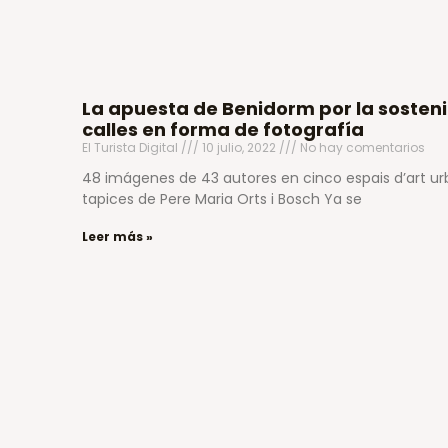
La apuesta de Benidorm por la sosteni
calles en forma de fotografía
El Turista Digital
10 julio, 2022
No hay comentarios
48 imágenes de 43 autores en cinco espais d’art urbà 
tapices de Pere Maria Orts i Bosch Ya se
Leer más »