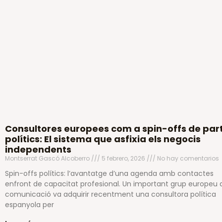
Consultores europees com a spin-offs de part
polítics: El sistema que asfixia els negocis
independents
Montserrat Gascó Alcoberro
5 febrero, 2026
No hay comentarios
Spin-offs polítics: l’avantatge d’una agenda amb contactes
enfront de capacitat profesional. Un important grup europeu 
comunicació va adquirir recentment una consultora política
espanyola per