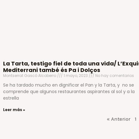
La Tarta, testigo fiel de toda una vida/ L’Exqui
Mediterrani també és Pa i Dolços
Montserrat Gascó Alcoberro
1 mayo, 2023
No hay comentarios
Se ha tardado mucho en dignificar el Pan y la Tarta, y no se
comprende que algunos restaurantes aspirantes al sol y a la
estrella
Leer más »
« Anterior
1