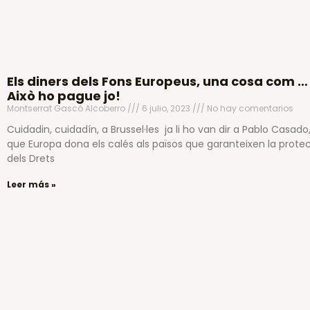
Els diners dels Fons Europeus, una cosa com …
Això ho pague jo!
Montserrat Gascó Alcoberro
6 julio, 2023
No hay comentarios
Cuidadin, cuidadín, a Brussel·les ja li ho van dir a Pablo Casado
que Europa dona els calés als països que garanteixen la prote
dels Drets
Leer más »