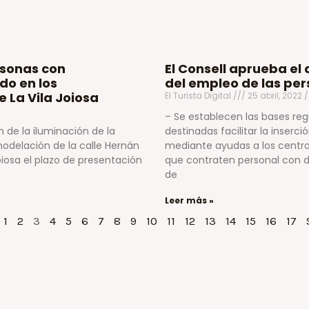
rsonas con
El Consell aprueba el
do en los
del empleo de las per
 La Vila Joiosa
El Turista Digital
25 abril, 2022
– Se establecen las bases re
 de la iluminación de la
destinadas facilitar la inserc
modelación de la calle Hernán
mediante ayudas a los centro
iosa el plazo de presentación
que contraten personal con di
de
Leer más »
1
2
3
4
5
6
7
8
9
10
11
12
13
14
15
16
17