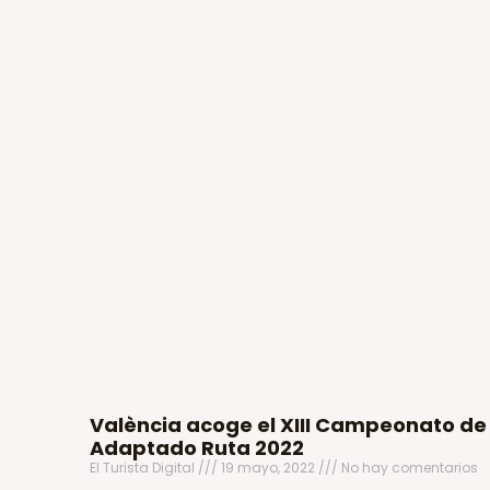
València acoge el XIII Campeonato de
Adaptado Ruta 2022
El Turista Digital
19 mayo, 2022
No hay comentarios