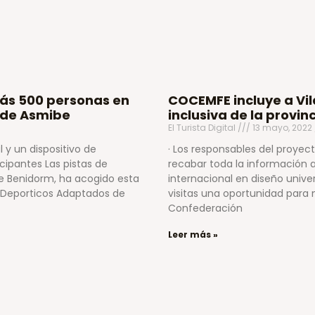
más 500 personas en
COCEMFE incluye a Vi
 de Asmibe
inclusiva de la provin
El Turista Digital
13 mayo, 2022
 y un dispositivo de
· Los responsables del proye
icipantes Las pistas de
recabar toda la información a 
de Benidorm, ha acogido esta
internacional en diseño univer
 Deporticos Adaptados de
visitas una oportunidad para 
Confederación
Leer más »