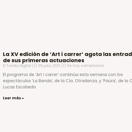
La XV edición de ‘Art i carrer’ agota las entra
de sus primeras actuaciones
El Turista Digital
26 julio, 2021
No hay comentarios
El programa de ‘Art i carrer’ continúa esta semana con los
espectáculos ‘La Banda’, de la Cía. Otradanza, y ‘Paüra’, de la C
Lucas Escobedo
Leer más »