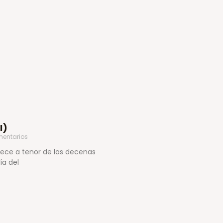
I)
entarios
arece a tenor de las decenas
ía del