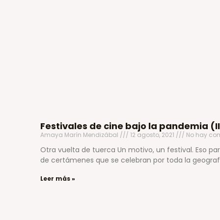
Festivales de cine bajo la pandemia (II
Amaya Marín Mendizábal
12 agosto, 2021
No hay com
Otra vuelta de tuerca Un motivo, un festival. Eso p
de certámenes que se celebran por toda la geograf
Leer más »