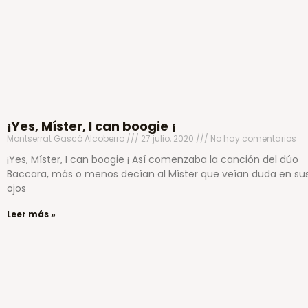
¡Yes, Míster, I can boogie ¡
Montserrat Gascó Alcoberro
27 julio, 2020
No hay comentarios
¡Yes, Míster, I can boogie ¡ Así comenzaba la canción del dúo
Baccara, más o menos decían al Míster que veían duda en su
ojos
Leer más »