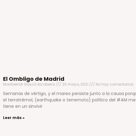
El Ombligo de Madrid
Montserrat Gascó Alcoberro
20 mayo, 2021
No hay comentarios
Semanas de vértigo, y el mareo persiste junto a la causa porq
el terratrèmol, (earthquake o terremoto) político del #4M me
tiene en un sinvivir
Leer más »