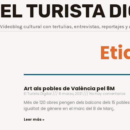
EL TURISTA D
Videoblog cultural con tertulias, entrevistas, reportajes y 
Eti
Art als pobles de València pel 8M
El Turista Digital
8 marzo, 2021
No hay comentarios
Més de 120 obres pengen dels balcons dels 15 pobles 
igualtat de gènere en el marc del 8 de Març,
Leer más »