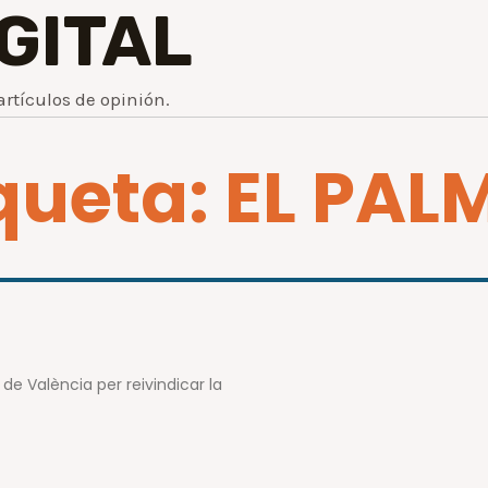
IGITAL
artículos de opinión.
queta: EL PA
de València per reivindicar la