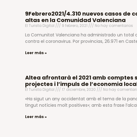
9Febrero2021/4.310 nuevos casos de co
altas en la Comunidad Valenciana
El Turista Digital
9 febrero, 2021
No hay comentarios
La Comunitat Valenciana ha administrado un total d
contra el coronavirus. Por provincias, 26.971 en Cast
Leer más »
Altea afrontarà el 2021 amb comptes 
projectes i l’impuls de l’economia loca
El Turista Digital
17 diciembre, 2020
No hay comentari
«Ha sigut un any accidentat amb el tema de la p
tingut notícies molt positives»; amb esta frase l’alc
Leer más »