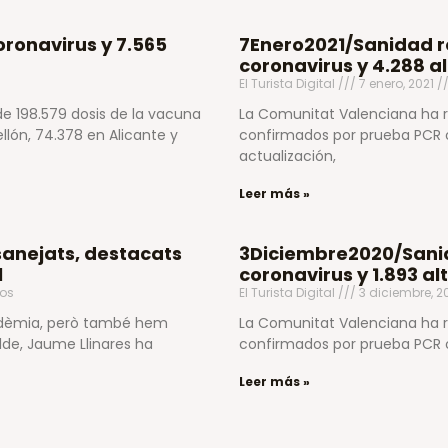
ronavirus y 7.565
7Enero2021/Sanidad r
coronavirus y 4.288 a
El Turista Digital
7 enero, 2021
e 198.579 dosis de la vacuna
La Comunitat Valenciana ha r
ellón, 74.378 en Alicante y
confirmados por prueba PCR o
actualización,
Leer más »
sanejats, destacats
3Diciembre2020/Sanid
l
coronavirus y 1.893 a
os
El Turista Digital
3 diciembre, 
andèmia, però també hem
La Comunitat Valenciana ha r
alde, Jaume Llinares ha
confirmados por prueba PCR o 
Leer más »