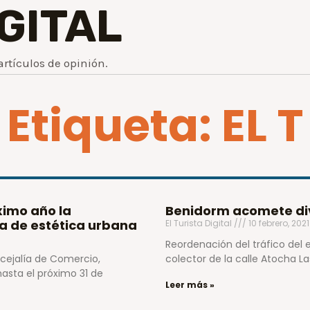
IGITAL
artículos de opinión.
Etiqueta: EL T
ximo año la
Benidorm acomete div
a de estética urbana
El Turista Digital
10 febrero, 202
Reordenación del tráfico del 
ncejalía de Comercio,
colector de la calle Atocha L
hasta el próximo 31 de
Leer más »