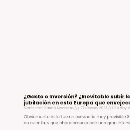
¿Gasto o Inversión? ¿Inevitable subir 
jubilación en esta Europa que envejec
Montserrat Gascó Alcoberro
27 febrero, 2023
No hay c
Obviamente éste fue un escenario muy previsible 3
en cuenta, y que ahora empuja con una gran intens