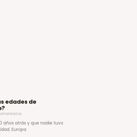
las edades de
e?
omentarios
0 años atrás y que nadie tuvo
idad. Europa