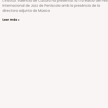
L’Institut Valencià de Cultura ha presentat la 17a edició del Fest
Internacional de Jazz de Peníscola amb la presència de la
directora adjunta de Música
Leer más »