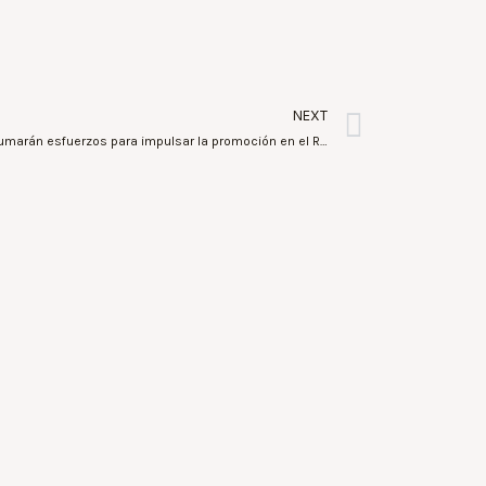
NEXT
Turisme CV y la Diputación de Alicante sumarán esfuerzos para impulsar la promoción en el Reino Unido ante el Brexit