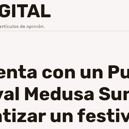
IGITAL
artículos de opinión.
enta con un Pu
ival Medusa S
izar un festiv