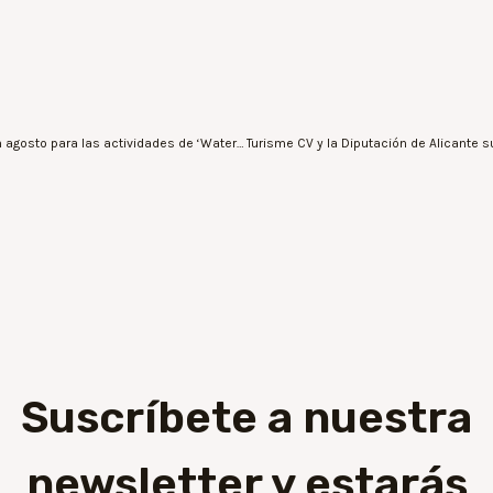
La Ciutat de les Arts i les Ciències amplía su horario en agosto para las actividades de ‘Waterballs’, ‘Waterbikes’ y kayaks
Suscríbete a nuestra
newsletter y estarás