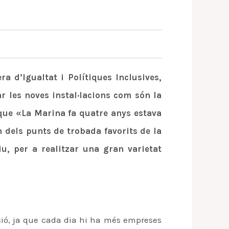
a d’Igualtat i Polítiques Inclusives,
ar les noves instal·lacions com són la
t que «La Marina fa quatre anys estava
n dels punts de trobada favorits de la
iu, per a realitzar una gran varietat
ció, ja que cada dia hi ha més empreses