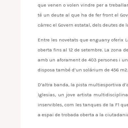
que venen o volen vindre per a treballar
té un deute al que ha de fer front el Go
càrrec el Govern estatal, dels deutes de
Entre les novetats que enguany oferix La
oberta fins al 12 de setembre. La zona 
amb un aforament de 403 persones i un 
disposa també d’un solárium de 456 m2
D’altra banda, la pista multiesportiva 
Iglesias, un jove artista multidiscipli
inservibles, com les tanques de la F1 q
a espai de trobada oberta a la ciutadania 