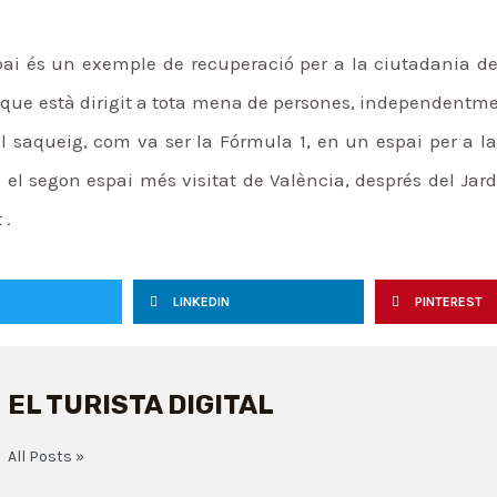
ai és un exemple de recuperació per a la ciutadania d
ai que està dirigit a tota mena de persones, independentm
saqueig, com va ser la Fórmula 1, en un espai per a la g
el segon espai més visitat de València, després del Jardí
 .
LINKEDIN
PINTEREST
EL TURISTA DIGITAL
All Posts »