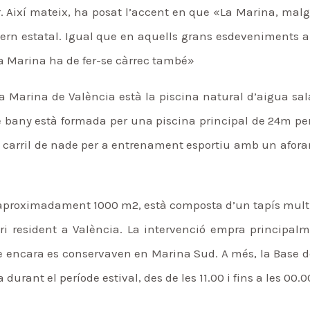
. Així mateix, ha posat l’accent en que «La Marina, malg
vern estatal. Igual que en aquells grans esdeveniments a
 la Marina ha de fer-se càrrec també»
 Marina de València està la piscina natural d’aigua sala
de bany està formada per una piscina principal de 24m per
carril de nade per a entrenament esportiu amb un aforame
.
d’aproximadament 1000 m2, està composta d’un tapís multic
nari resident a València. La intervenció empra principalm
ue encara es conservaven en Marina Sud. A més, la Base d
durant el període estival, des de les 11.00 i fins a les 00.0