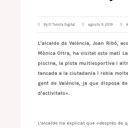
By
El Turista Digital
agosto 9, 2019
A
L’alcalde de València, Joan Ribó, ac
Mònica Oltra, ha visitat este matí La
piscina, la pista multiesportiva i al
tancada a la ciutadania i rebia molte
gent de València, ja que disposa de 
d’activitats».
L’alcalde ha explicat que «després de 