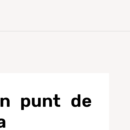
un punt de
a