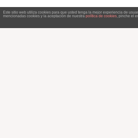
Este sitio web utiliza cookies para que usted tenga la mejor experiencia de usu
mencionadas cookies y la aceptación de nuestra
política de cookies
, pinche el 