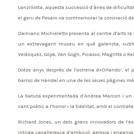
Lanzillotta, aquesta successió d’àries de dificul
el geni de Pesaro va commemorar la coronació de
Damiano Michieletto presenta al centre d’arts la 
un extravagant museu en què galerista, subh
Velázquez, Goya, Van Gogh, Picasso, Magritte o Ke
Dotze anys després de l’estrena d»Orlando’, el p
barroc de Händel en una de les seues pàgines més
La batuta experimentada d’Andrea Marcon i un el
cant poètic a l’honor i la fidelitat, amb el contr
Richard Jones, un dels grans innovadors de l’e
intriga cavalleresca d’ambició, gelosia i enganys