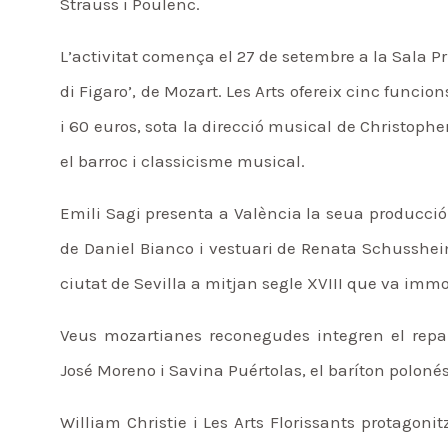
Strauss i Poulenc.
L’activitat comença el 27 de setembre a la Sala P
di Figaro’, de Mozart. Les Arts ofereix cinc funcio
i 60 euros, sota la direcció musical de Christoph
el barroc i classicisme musical.
Emili Sagi presenta a València la seua producció 
de Daniel Bianco i vestuari de Renata Schussheim
ciutat de Sevilla a mitjan segle XVIII que va immor
Veus mozartianes reconegudes integren el repar
José Moreno i Savina Puértolas, el baríton poloné
William Christie i Les Arts Florissants protagoni