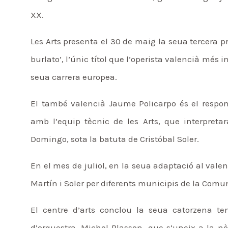
XX.
Les Arts presenta el 30 de maig la seua tercera pr
burlato’, l’únic títol que l’operista valencià m
seua carrera europea.
El també valencià Jaume Policarpo és el respon
amb l’equip tècnic de les Arts, que interpretar
Domingo, sota la batuta de Cristóbal Soler.
En el mes de juliol, en la seua adaptació al valen
Martín i Soler per diferents municipis de la Comu
El centre d’arts conclou la seua catorzena t
d’orquestra, Michel Plasson, que s’uneix a la 