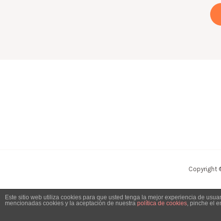
Copyright 
Este sitio web utiliza cookies para que usted tenga la mejor experiencia de usu
mencionadas cookies y la aceptación de nuestra
política de cookies
, pinche el 