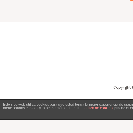
Copyright 
Este sitio web utiliza cookies para que usted tenga la mejor experiencia de usu
mencionadas cookies y la aceptación de nuestra
política de cookies
, pinche el 