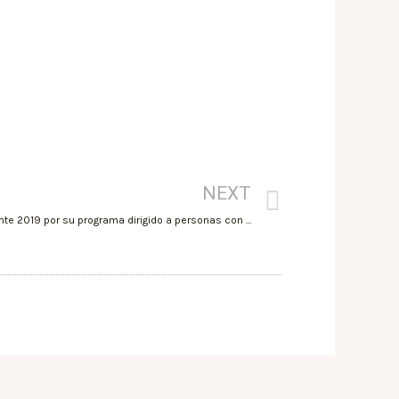
NEXT
La Fundación MARQ recibe el Premio Afante 2019 por su programa dirigido a personas con Alzheimer