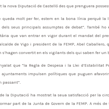
 la nova Diputació de Castelló des que prenguera possessi
 queda molt per fer, estem en la bona línia perquè la ll
n dels seus principals assumptes de debat”. També ho 
ostària que van entrar en vigor durant el mandat del pre
alcalde de Vigo i president de la FEMP, Abel Caballero,
s’hagen convertit en els vigilants dels qui saben fer un b
yalat que “la Regla de Despesa i la Llei d’Estabilitat P
 ajuntaments impulsen polítiques que puguen afavorir 
an passant”.
 de la Diputació ha mostrat la seua satisfacció per la ci
ormar part de la Junta de Govern de la FEMP. A més de fe