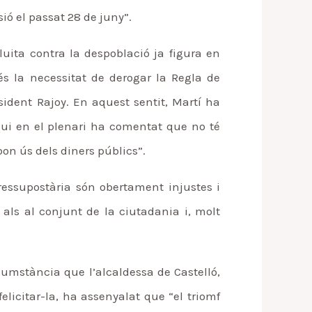
ó el passat 28 de juny”.
uita contra la despoblació ja figura en
és la necessitat de derogar la Regla de
sident Rajoy. En aquest sentit, Martí ha
 qui en el plenari ha comentat que no té
on ús dels diners públics”.
ressupostària són obertament injustes i
als al conjunt de la ciutadania i, molt
rcumstància que l’alcaldessa de Castelló,
licitar-la, ha assenyalat que “el triomf