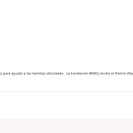
Murcia recibe llamadas de más de 1.300 voluntarios para ayudar a las familias afectadas por las lluvias