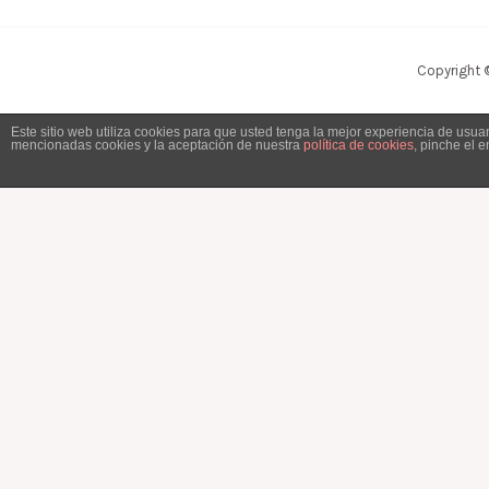
Copyright 
Este sitio web utiliza cookies para que usted tenga la mejor experiencia de usu
mencionadas cookies y la aceptación de nuestra
política de cookies
, pinche el 