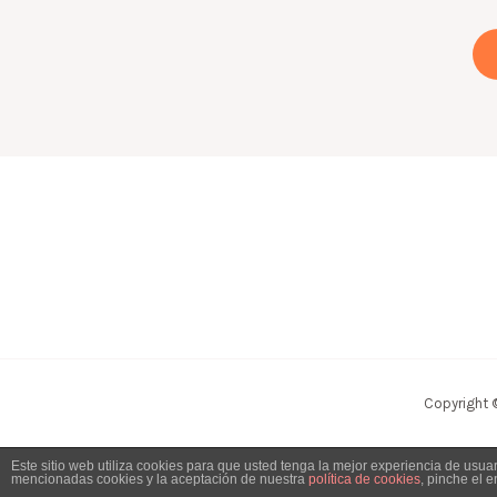
Copyright 
Este sitio web utiliza cookies para que usted tenga la mejor experiencia de usu
mencionadas cookies y la aceptación de nuestra
política de cookies
, pinche el 