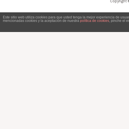
Copyright 
Este sitio web utiliza cookies para que usted tenga la mejor experiencia de usu
mencionadas cookies y la aceptación de nuestra
política de cookies
, pinche el 