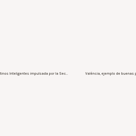
La Diputación de Castelló se incorpora a la Red de Destinos Inteligentes impulsada por la Secretaria de Estado de Turismo
València, ejemplo de buenas 