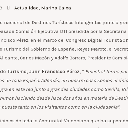
9
Actualidad
,
Marina Baixa
d nacional de Destinos Turísticos Inteligentes junto a gr
a pasada Comisión Ejecutiva DTI presidida por la Secretaria 
rancisco Pérez, en el marco del Congreso Digital Tourist 2
e Turismo del Gobierno de España, Reyes Maroto, el Secre
Alicante, Carlos Mazón y Adolfo Borrero, Presidente Comisi
a de Turismo, Juan Francisco Pérez,
“
Finestrat forma part
ios de toda España. Además, en nuestro caso somos el únic
gra en esta red junto a grandes ciudades como Sevilla, Bil
enimos haciendo desde hace dos años en materia de Destino
a puesta tanto en los visitantes como en la ciudadanía”.
nicipios de toda la Comunitat Valenciana que ha superado l