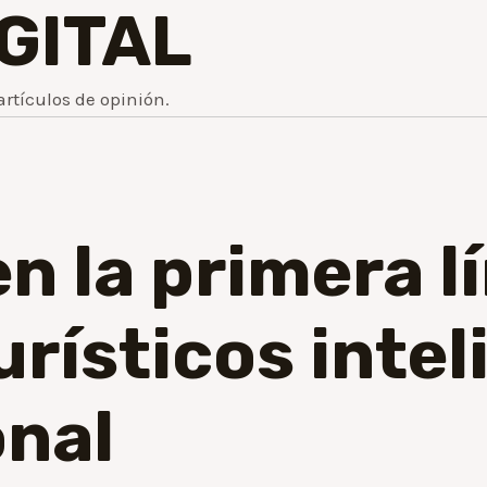
IGITAL
artículos de opinión.
n la primera l
urísticos intel
onal