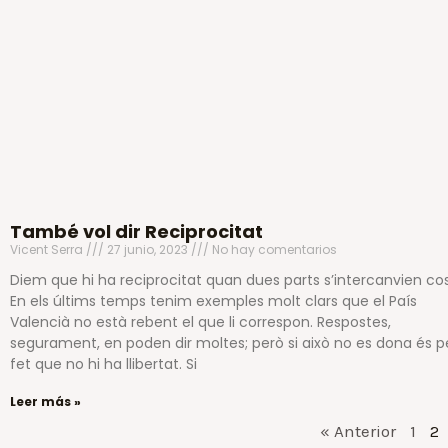
També vol dir Reciprocitat
Vicent Serra
27 junio, 2023
No hay comentarios
Diem que hi ha reciprocitat quan dues parts s’intercanvien co
En els últims temps tenim exemples molt clars que el País
Valencià no està rebent el que li correspon. Respostes,
segurament, en poden dir moltes; però si això no es dona és p
fet que no hi ha llibertat. Si
Leer más »
« Anterior
1
2