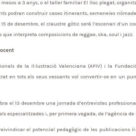
esos a 3 anys, o el taller familiar El lloc plegat, organit
ipants podran construir cases itinerants, xemeneies nòmades
15 de desembre, el claustre gòtic será l’escenari d’un c
s que interpreta composicions de reggae, ska, soul i jazz.
docent
ionals de la Il·lustració Valenciana (APIV) i la Fundació
ustrat en tots els seus vessants vol convertir-se en un pun
a el 13 desembre una jornada d’entrevistes professionals 
ials especialitzades i, per primera vegada, de l’agència de
eivindicar el potencial pedagògic de les publicacions il·lu