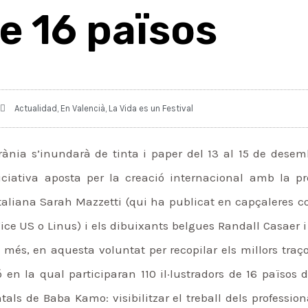
e 16 països
Actualidad
,
En Valencià
,
La Vida es un Festival
ània s’inundarà de tinta i paper del 13 al 15 de dese
La iniciativa aposta per la creació internacional amb la
a italiana Sarah Mazzetti (qui ha publicat en capçaleres
ice US o Linus) i els dibuixants belgues Randall Casaer
 A més, en aquesta voluntat per recopilar els millors tr
n la qual participaran 110 il·lustradors de 16 països 
ls de Baba Kamo: visibilitzar el treball dels professional