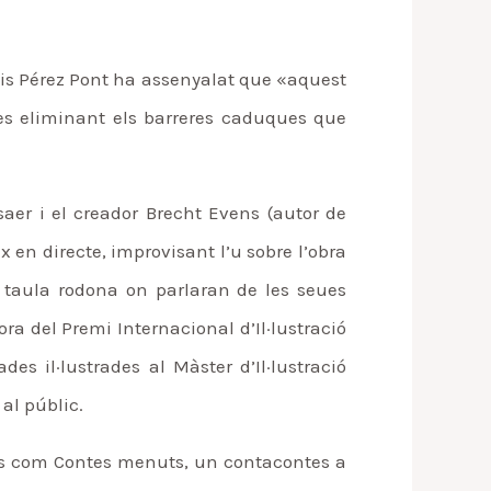
uis Pérez Pont ha assenyalat que «aquest
nies eliminant els barreres caduques que
asaer i el creador Brecht Evens (autor de
 en directe, improvisant l’u sobre l’obra
a taula rodona on parlaran de les seues
ora del Premi Internacional d’Il·lustració
des il·lustrades al Màster d’Il·lustració
 al públic.
antils com Contes menuts, un contacontes a