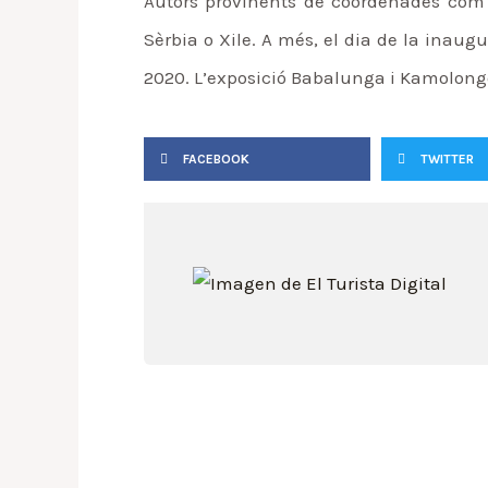
Autors provinents de coordenades com U
Sèrbia o Xile. A més, el dia de la inaug
2020. L’exposició Babalunga i Kamolongos
FACEBOOK
TWITTER