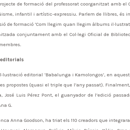
projecte de formació del professorat coorganitzat amb el
üisme, infantil i artístic-expressiu. Parlem de llibres, és
ió de formació ‘Com llegim quan llegim àlbums il·lustrats’,
anitzada conjuntament amb el Col·legi Oficial de Bibliot
s membres.
 editorials
’il·lustració editorial ‘Babalunga i Kamolongos’, en aquest
es propostes (quasi el triple que l’any passat). Finalment, 
José Luis Pérez Pont, el guanyador de l’edició passada
Ana G.
denca Anna Goodson, ha triat els 110 creadors que integrar