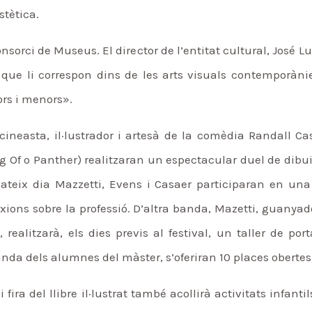
stètica.
orci de Museus. El director de l’entitat cultural, José L
lloc que li correspon dins de les arts visuals contemporà
ors i menors».
 cineasta, il·lustrador i artesà de la comèdia Randall C
Of o Panther) realitzaran un espectacular duel de dibuix
 mateix dia Mazzetti, Evens i Casaer participaran en un
exions sobre la professió. D’altra banda, Mazetti, guanyad
realitzarà, els dies previs al festival, un taller de porta
banda dels alumnes del màster, s’oferiran 10 places obertes
i fira del llibre il·lustrat també acollirà activitats inf