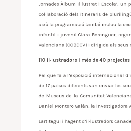
Jornades Àlbum Il·lustrat i Escola’, un 
col·laboració dels itineraris de pluriling
això la programació també inclou la sess
infantil i juvenil Clara Berenguer, org
Valenciana (COBDCV) i dirigida als seu
110 il·lustradors i més de 40 projectes
Pel que fa a l’exposició internacional d
de 17 països diferents van enviar les seu
de Museus de la Comunitat Valenciana, 
Daniel Montero Galán, la investigadora 
Lartitegui i l’agent d’il·lustradors cana