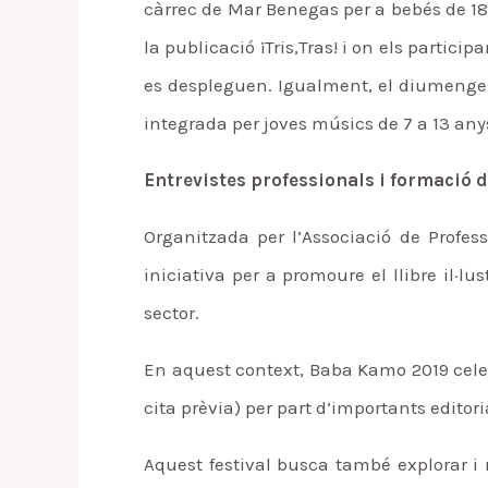
càrrec de Mar Benegas per a bebés de 18 m
la publicació ¡Tris,Tras! i on els partic
es despleguen. Igualment, el diumenge 
integrada per joves músics de 7 a 13 any
Entrevistes professionals i formació 
Organitzada per l’Associació de Profess
iniciativa per a promoure el llibre il·l
sector.
En aquest context, Baba Kamo 2019 celebr
cita prèvia) per part d’importants editor
Aquest festival busca també explorar i r