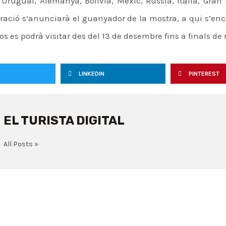
ruguai, Alemanya, Bolívia, Mèxic, Rússia, Itàlia, Gra
uració s’anunciarà el guanyador de la mostra, a qui s’enc
 es podrà visitar des del 13 de desembre fins a finals de 
LINKEDIN
PINTEREST
EL TURISTA DIGITAL
All Posts »