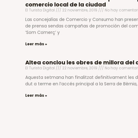
comercio local de la ciudad
El Turista Digital
22 noviembre, 2019
No hay comentar
Las concejalías de Comercio y Consumo han pres
de prensa sendas campañas de promoción del com
‘Som Comerç’ y
Leer más »
Altea conclou les obres de millora del
El Turista Digital
22 noviembre, 2019
No hay comentar
Aquesta setmana han finalitzat definitivament les 
dut a terme en l’accés principal a la Serra de Bèrnia
Leer más »