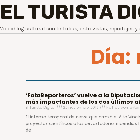
EL TURISTA D
Videoblog cultural con tertulias, entrevistas, reportajes y 
Día:
‘FotoReporteros’ vuelve a la Diputaci
más impactantes de los dos últimos añ
El Turista Digital
22 noviembre, 2019
No hay comentar
El intenso temporal de nieve que arrasó el Alto Vina
proyectos científicos o los devastadores incendios f
de