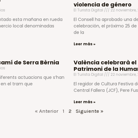
violencia de género
ios
El Turista Digital
22 noviembre,
entado esta mañana en rueda
El Consell ha aprobado una de
ercio local denominadas
celebración, el próximo 25 de 
de la
Leer más »
 camí de Serra Bèrnia
València celebrarà el 
Patrimoni de la Huma
ios
El Turista Digital
22 noviembre,
diferents actuacions que s’han
, en el tram que
El regidor de Cultura Festiva 
Central Fallera (JCF), Pere Fu
Leer más »
« Anterior
1
2
Siguiente »