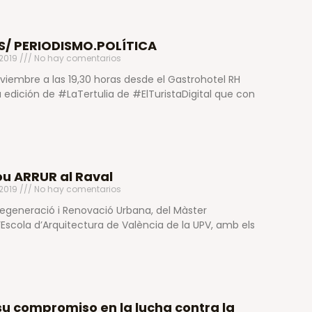
/ PERIODISMO.POLÍTICA
 2019
No hay comentarios
viembre a las 19,30 horas desde el Gastrohotel RH
edición de #LaTertulia de #ElTuristaDigital que con
ou ARRUR al Raval
 2019
No hay comentarios
Regeneració i Renovació Urbana, del Màster
l’Escola d’Arquitectura de València de la UPV, amb els
 su compromiso en la lucha contra la