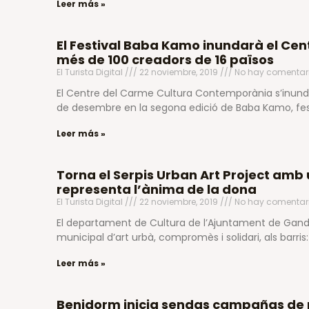
Leer más »
El Festival Baba Kamo inundarà el Ce
més de 100 creadors de 16 països
El Turista Digital
22 noviembre, 2019
No hay comentar
El Centre del Carme Cultura Contemporània s’inundarà
de desembre en la segona edició de Baba Kamo, fes
Leer más »
Torna el Serpis Urban Art Project am
representa l’ànima de la dona
El Turista Digital
22 noviembre, 2019
No hay comentar
El departament de Cultura de l’Ajuntament de Gand
municipal d’art urbà, compromès i solidari, als barris: 
Leer más »
Benidorm inicia sendas campañas de 