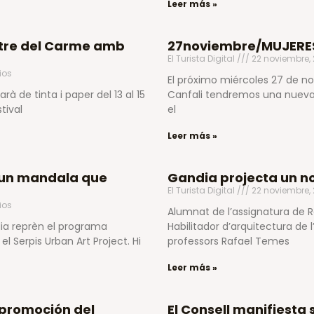
Leer más »
ntre del Carme amb
27noviembre/MUJERES
El Turista Digital
22 noviembre,
ios
El próximo miércoles 27 de no
 de tinta i paper del 13 al 15
Canfali tendremos una nueva 
tival
el
Leer más »
b un mandala que
Gandia projecta un n
El Turista Digital
22 noviembre,
ios
Alumnat de l’assignatura de 
ia reprèn el programa
Habilitador d’arquitectura de 
el Serpis Urban Art Project. Hi
professors Rafael Temes
Leer más »
promoción del
El Consell manifiesta