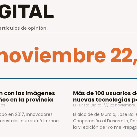
IGITAL
artículos de opinión.
 noviembre 22,
ón con las imágenes
Más de 100 usuarios 
os en la provincia
nuevas tecnologías p
ios
El Turista Digital
22 noviembre,
lopó en 2017, innovadores
El alcalde de Murcia, José Bal
orestales que sufrió la zona
Cooperación al Desarrollo, Pa
la VI edición de ‘Yo me Prep@r