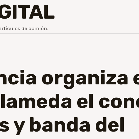
IGITAL
artículos de opinión.
cia organiza e
lameda el con
s y banda del