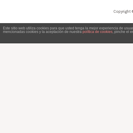
Copyright 
Este sitio web utiliza cookies para que usted tenga la mejor experiencia de usu
mencionadas cookies y la aceptación de nuestra
política de cookies
, pinche el 