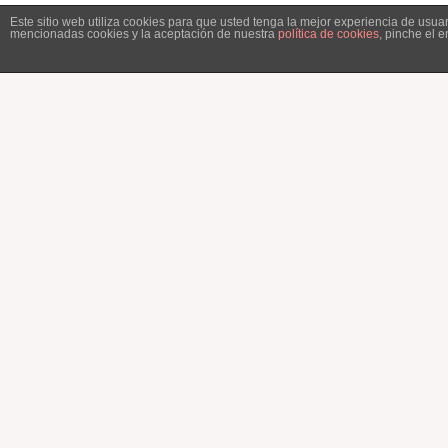
Este sitio web utiliza cookies para que usted tenga la mejor experiencia de usu
mencionadas cookies y la aceptación de nuestra
política de cookies
, pinche el 