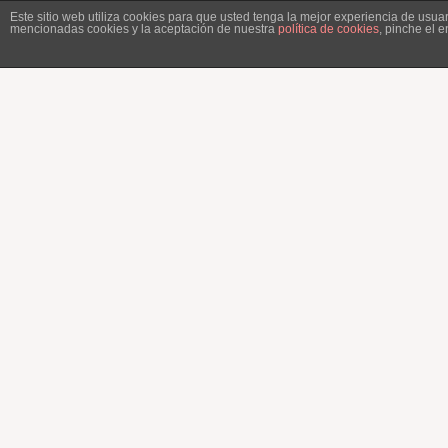
Este sitio web utiliza cookies para que usted tenga la mejor experiencia de usu
mencionadas cookies y la aceptación de nuestra
política de cookies
, pinche el 