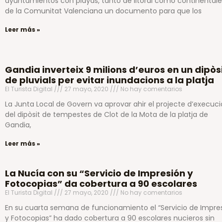
ayuntamientos con playas, tanto de litoral como continentale
de la Comunitat Valenciana un documento para que los
Leer más »
Gandia inverteix 9 milions d’euros en un dipòs
de pluvials per evitar inundacions a la platja
El Turista Digital
27 mayo, 2020
No hay comentarios
La Junta Local de Govern va aprovar ahir el projecte d’execuci
del dipòsit de tempestes de Clot de la Mota de la platja de
Gandia,
Leer más »
La Nucía con su “Servicio de Impresión y
Fotocopias” da cobertura a 90 escolares
El Turista Digital
27 mayo, 2020
No hay comentarios
En su cuarta semana de funcionamiento el “Servicio de Impre
y Fotocopias” ha dado cobertura a 90 escolares nucieros sin