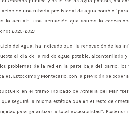
 alumbrado público y de la red de agua potable, así com
alación de una tubería provisional de agua potable “para
e la actual”. Una actuación que asume la concesionar
iones 2020-2027.
 Ciclo del Agua, ha indicado que “la renovación de las in
esta al día de la red de agua potable, alcantarillado y 
los problemas de la red en la parte baja del barrio, los
ales, Estocolmo y Montecarlo, con la previsión de poder a
 subsuelo en el tramo indicado de Atmella del Mar “ser
 que seguirá la misma estética que en el resto de Ametl
ejetas para garantizar la total accesibilidad”. Posterio