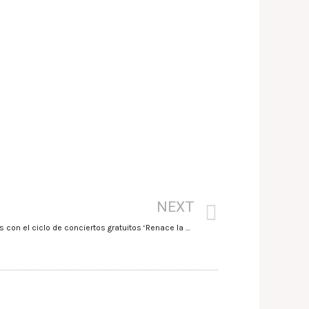
NEXT
ADDA·Simfònica regresa a los escenarios con el ciclo de conciertos gratuitos ‘Renace la música’