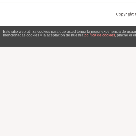
Copyright 
Este sitio web utiliza cookies para que usted tenga la mejor experiencia de usu
mencionadas cookies y la aceptación de nuestra
política de cookies
, pinche el 