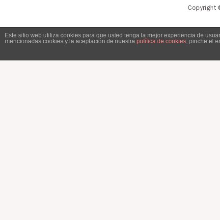
Copyright 
Este sitio web utiliza cookies para que usted tenga la mejor experiencia de usu
mencionadas cookies y la aceptación de nuestra
política de cookies
, pinche el 