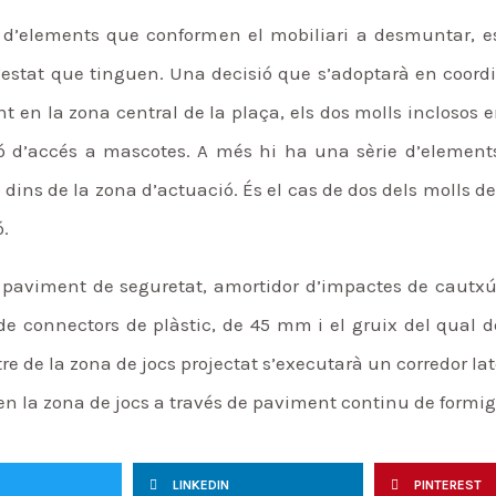
a d’elements que conformen el mobiliari a desmuntar, e
l’estat que tinguen. Una decisió que s’adoptarà en coor
t en la zona central de la plaça, els dos molls inclosos e
ció d’accés a mascotes. A més hi ha una sèrie d’elemen
dins de la zona d’actuació. És el cas de dos dels molls de
.
un paviment de seguretat, amortidor d’impactes de cautxú
connectors de plàstic, de 45 mm i el gruix del qual de
tre de la zona de jocs projectat s’executarà un corredor 
en la zona de jocs a través de paviment continu de formig
LINKEDIN
PINTEREST