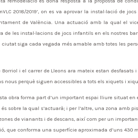
a remodelació es dóna resposta a la proposta de condi
mVLC 2018/2019’, on es va aprovar la instal·lació de jocs 
juntament de València. Una actuació amb la qual el vice
e les instal·lacions de jocs infantils en els nostres bar
ra ciutat siga cada vegada més amable amb totes les pers
de Borriol i el carrer de Lleons ara mateix estan desfasats 
s nous perquè siguen accessibles a tots els xiquets i xiqu
sta obra forma part d’un important espai lliure situat en 
és sobre la qual s’actuarà; i per l’altre, una zona amb pis
 zones de vianants i de descans, així com per un importan
uació, que conforma una superfície aproximada d’uns 430 