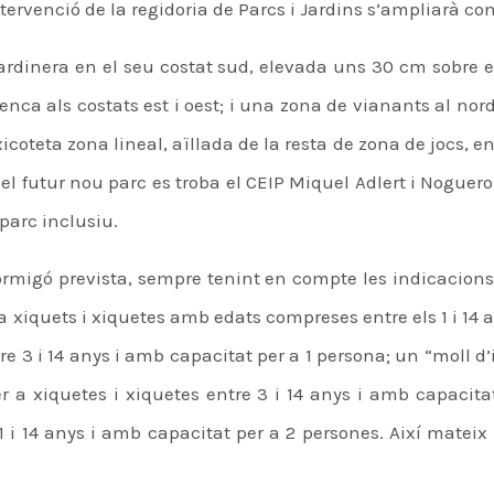
ntervenció de la regidoria de Parcs i Jardins s’ampliarà c
rdinera en el seu costat sud, elevada uns 30 cm sobre e
enca als costats est i oest; i una zona de vianants al nord
oteta zona lineal, aïllada de la resta de zona de jocs, en
el futur nou parc es troba el CEIP Miquel Adlert i Noguer
 parc inclusiu.
 formigó prevista, sempre tenint en compte les indicacions 
a xiquets i xiquetes amb edats compreses entre els 1 i 14 
tre 3 i 14 anys i amb capacitat per a 1 persona; un “moll d
per a xiquetes i xiquetes entre 3 i 14 anys i amb capacit
1 i 14 anys i amb capacitat per a 2 persones. Així matei