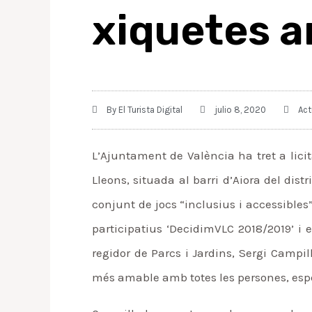
xiquetes a
By
El Turista Digital
julio 8, 2020
Act
L’Ajuntament de València ha tret a licit
Lleons, situada al barri d’Aiora del dis
conjunt de jocs “inclusius i accessibles
participatius ‘DecidimVLC 2018/2019’ i e
regidor de Parcs i Jardins, Sergi Campi
més amable amb totes les persones, espec