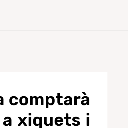
ia comptarà
a xiquets i