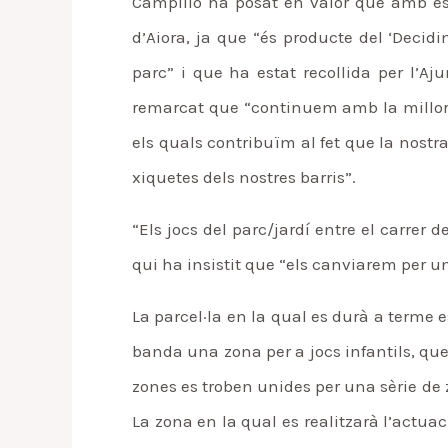
Campillo ha posat en valor que amb est
d’Aiora, ja que “és producte del ‘Decidi
parc” i que ha estat recollida per l’A
remarcat que “continuem amb la millora d
els quals contribuïm al fet que la nost
xiquetes dels nostres barris”.
“Els jocs del parc/jardí entre el carrer 
qui ha insistit que “els canviarem per un
La parcel·la en la qual es durà a terme e
banda una zona per a jocs infantils, que 
zones es troben unides per una sèrie de
La zona en la qual es realitzarà l’act