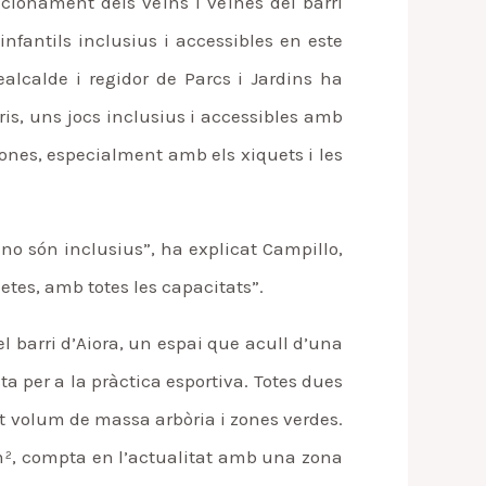
cionament dels veïns i veïnes del barri
infantils inclusius i accessibles en este
alcalde i regidor de Parcs i Jardins ha
ris, uns jocs inclusius i accessibles amb
ones, especialment amb els xiquets i les
i no són inclusius”, ha explicat Campillo,
etes, amb totes les capacitats”.
el barri d’Aiora, un espai que acull d’una
ta per a la pràctica esportiva. Totes dues
t volum de massa arbòria i zones verdes.
m², compta en l’actualitat amb una zona