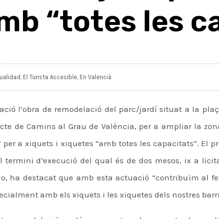
mb “totes les c
ualidad
,
El Turista Accesible
,
En Valencià
ació l’obra de remodelació del parc/jardí situat a la plaç
tricte de Camins al Grau de València, per a ampliar la zona
” per a xiquets i xiquetes “amb totes les capacitats”. El p
l termini d’execució del qual és de dos mesos, ix a licita
llo, ha destacat que amb esta actuació “contribuïm al f
ialment amb els xiquets i les xiquetes dels nostres barri