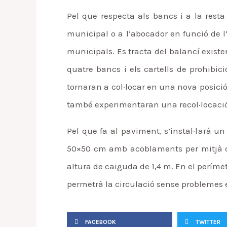
Pel que respecta als bancs i a la rest
municipal o a l’abocador en funció de 
municipals. Es tracta del balancí existen
quatre bancs i els cartells de prohibi
tornaran a col·locar en una nova posició 
també experimentaran una recol·locació
Pel que fa al paviment, s’instal·larà 
50×50 cm amb acoblaments per mitjà de 
altura de caiguda de 1,4 m. En el períme
permetrà la circulació sense problemes 
FACEBOOK
TWITTER