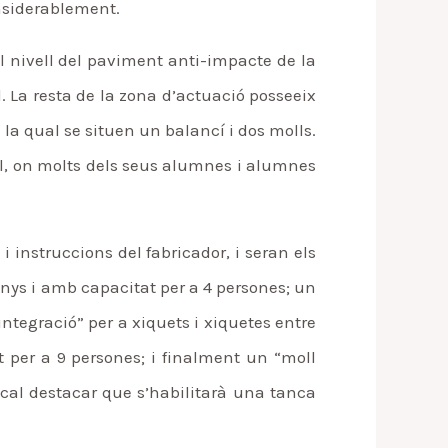
onsiderablement.
l nivell del paviment anti-impacte de la
. La resta de la zona d’actuació posseeix
 la qual se situen un balancí i dos molls.
ol, on molts dels seus alumnes i alumnes
i instruccions del fabricador, i seran els
anys i amb capacitat per a 4 persones; un
’integració” per a xiquets i xiquetes entre
at per a 9 persones; i finalment un “moll
x cal destacar que s’habilitarà una tanca