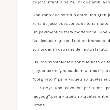
de jocs infantils de 150 m² que amb la i
Una zona que se situa entre una gran ja
zona de jocs; dues zones de terra morter
un paviment de terra morterenca i una xic
Cal destacar que en l’entorn immediat d
són usuaris i usuàries de l’actual i futur
Els jocs s’instal·laran sobre la llosa de
següents: un “gronxador niu tribox” per 
“bol giratori” per a xiquets i xiquetes en
1 i 14 anys, uns “cavallets per a tots” 
ladybug” per a xiquets i xiquetes entre 
infantil.