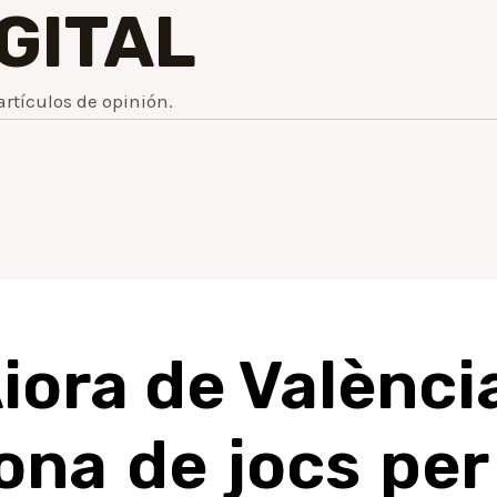
IGITAL
artículos de opinión.
’Aiora de Valènc
na de jocs per 