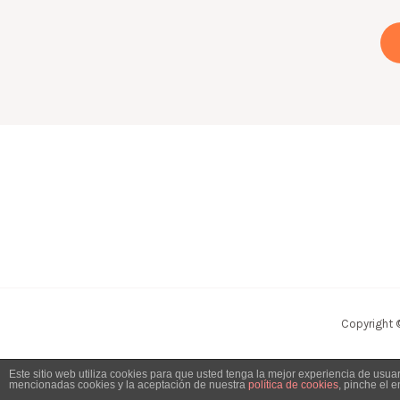
Copyright 
Este sitio web utiliza cookies para que usted tenga la mejor experiencia de usu
mencionadas cookies y la aceptación de nuestra
política de cookies
, pinche el 