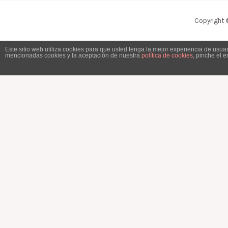
Copyright 
Este sitio web utiliza cookies para que usted tenga la mejor experiencia de usu
mencionadas cookies y la aceptación de nuestra
política de cookies
, pinche el 