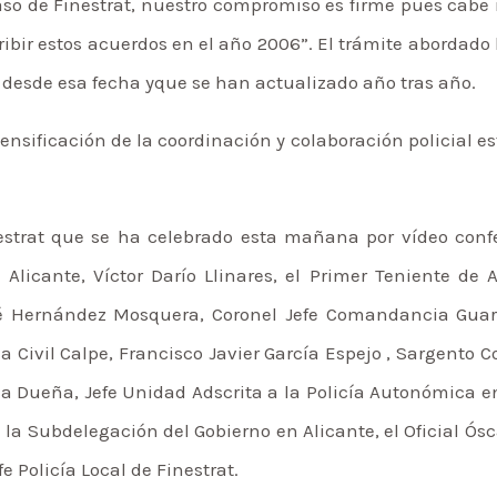
 caso de Finestrat, nuestro compromiso es firme pues cabe
ribir estos acuerdos en el año 2006”. El trámite abordado
s desde esa fecha yque se han actualizado año tras año.
ensificación de la coordinación y colaboración policial e
estrat que se ha celebrado esta mañana por vídeo confe
licante, Víctor Darío Llinares, el Primer Teniente de A
 Hernández Mosquera, Coronel Jefe Comandancia Guardi
Civil Calpe, Francisco Javier García Espejo , Sargento C
la Dueña, Jefe Unidad Adscrita a la Policía Autonómica en
 la Subdelegación del Gobierno en Alicante, el Oficial Ó
fe Policía Local de Finestrat.