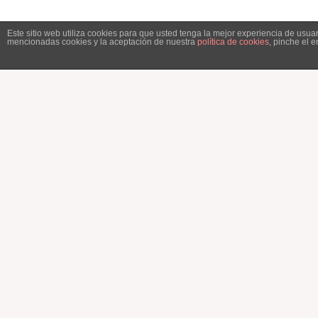
Este sitio web utiliza cookies para que usted tenga la mejor experiencia de usu
mencionadas cookies y la aceptación de nuestra
política de cookies
, pinche el 