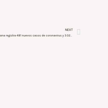
NEXT
16Noviembre2020/La Comunitat Valenciana registra 481 nuevos casos de coronavirus y 3.028 altas hospitalarias