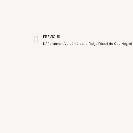
PREVIOUS
L’Aflorament Volcànic de la Platja Fòssil de Cap Negre