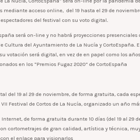
de La Nucía, CortoEspaña” será on-line por la pandemia de 
es mediante acceso online, del 19 hasta el 29 de noviembre
espectadores del festival con su voto digital.
oEspaña será on-line y no habrá proyecciones presenciales 
 de Cultura del Ayuntamiento de La Nucía y CortoEspaña. E
u votación será digital, en vez de en papel como los años 
donados en los “Premios Fugaz 2020” de CortoEspaña
ital del 19 al 29 de noviembre, de forma gratuita, cada es
l VII Festival de Cortos de La Nucía, organizado un año m
e Internet, de forma gratuita durante 10 días (del 19 al 29
n cortometrajes de gran calidad, artística y técnica, muy
con el enlace para visionarlos