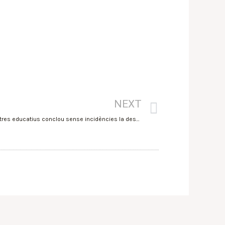
NEXT
El 98,7 % dels grups d’alumnes dels centres educatius conclou sense incidències la desena setmana del curs