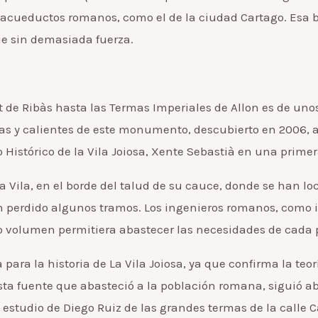
 acueductos romanos, como el de la ciudad Cartago. Esa b
ue sin demasiada fuerza.
nt de Ribàs hasta las Termas Imperiales de Allon es de un
rías y calientes de este monumento, descubierto en 2006,
 Histórico de la Vila Joiosa, Xente Sebastià en una primera
la Vila, en el borde del talud de su cauce, donde se han l
 perdido algunos tramos. Los ingenieros romanos, como indic
 volumen permitiera abastecer las necesidades de cada
ara la historia de La Vila Joiosa, ya que confirma la teo
esta fuente que abasteció a la población romana, siguió a
 estudio de Diego Ruiz de las grandes termas de la calle 