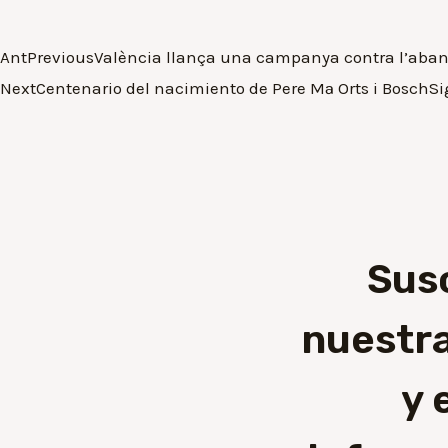
Ant
Previous
València llança una campanya contra l’ab
Next
Centenario del nacimiento de Pere Mª Orts i Bosch
Si
Sus
nuestra
y 