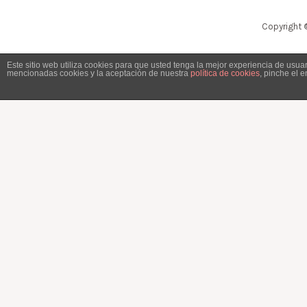
Copyright 
Este sitio web utiliza cookies para que usted tenga la mejor experiencia de usu
mencionadas cookies y la aceptación de nuestra
política de cookies
, pinche el 