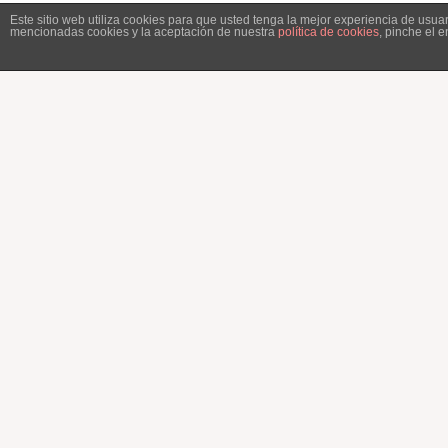
Este sitio web utiliza cookies para que usted tenga la mejor experiencia de usu
mencionadas cookies y la aceptación de nuestra
política de cookies
, pinche el 