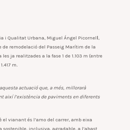
ia i Qualitat Urbana, Miguel Ángel Picornel
l
,
 de remodelació del Passeig Marítim de la
s ja realitzades a la fase 1 de 1.103 m (entre
 1.417 m.
 aquesta actuació que, a més, millorarà
nant així l’existència de paviments en diferents
el vianant és l’amo del carrer, amb eixa
ostenible, inclusiva, agradable, a l’abast