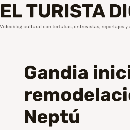
EL TURISTA D
Videoblog cultural con tertulias, entrevistas, reportajes y 
Gandia inic
remodelació
Neptú