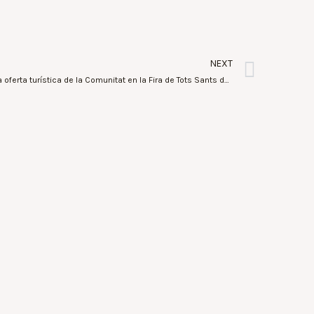
NEXT
Turisme Comunitat Valenciana difunde la oferta turística de la Comunitat en la Fira de Tots Sants de Cocentaina