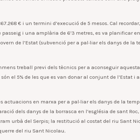
268 € i un termini d’execució de 5 mesos. Cal recordar,
asseig i una amplària de 6’3 metres, es va planificar en 
 Govern de l’Estat (subvenció per a pal·liar els danys de l
ens treball previ dels tècnics per a aconseguir aquesta 
ón el 5% de les que es van donar al conjunt de l’Estat i ai
actuacions en marxa per a pal·liar els danys de la tempe
paració dels danys de la borrasca en l’església de sant R
am urbà del Serpis; la restitució al costat del riu Sant Nico
querre del riu Sant Nicolau.