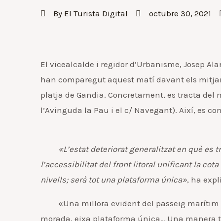
By
El Turista Digital
octubre 30, 2021
El vicealcalde i regidor d’Urbanisme, Josep Ala
han comparegut aquest matí davant els mitjans
platja de Gandia. Concretament, es tracta del m
l’Avinguda la Pau i el c/ Navegant). Així, es con
«L’estat deteriorat generalitzat en què es 
l’accessibilitat del front litoral unificant la co
nivells; serà tot una plataforma única»
, ha expl
«Una millora evident del passeig marítim Nept
morada, eixa plataforma única… Una manera tam