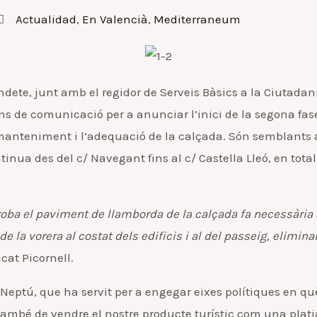
Actualidad
,
En Valencià
,
Mediterraneum
ndete, junt amb el regidor de Serveis Bàsics a la Ciutadan
 de comunicació per a anunciar l’inici de la segona fase
anteniment i l’adequació de la calçada. Són semblants a le
tinua des del c/ Navegant fins al c/ Castella Lleó, en total
troba el paviment de llamborda de la calçada fa necessària
ta de la vorera al costat dels edificis i al del passeig, elimi
icat Picornell.
ú, que ha servit per a engegar eixes polítiques en què 
bé de vendre el nostre producte turístic com una platja s