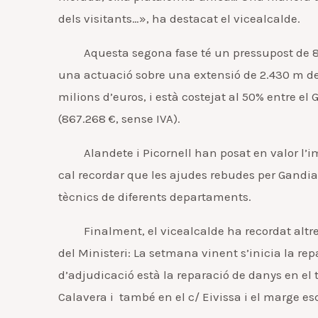
dels visitants…», ha destacat el vicealcalde.
Aquesta segona fase té un pressupost de 867.
una actuació sobre una extensió de 2.430 m de p
milions d’euros, i està costejat al 50% entre el
(867.268 €, sense IVA).
Alandete i Picornell han posat en valor l’imm
cal recordar que les ajudes rebudes per Gandia s
tècnics de diferents departaments.
Finalment, el vicealcalde ha recordat altres 
del Ministeri: La setmana vinent s’inicia la re
d’adjudicació està la reparació de danys en el tr
Calavera i també en el c/ Eivissa i el marge es