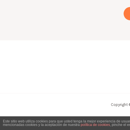
Copyright 
Este sitio web utiliza cookies para que usted tenga la mejor experiencia de usu
mencionadas cookies y la aceptación de nuestra
política de cookies
, pinche el 